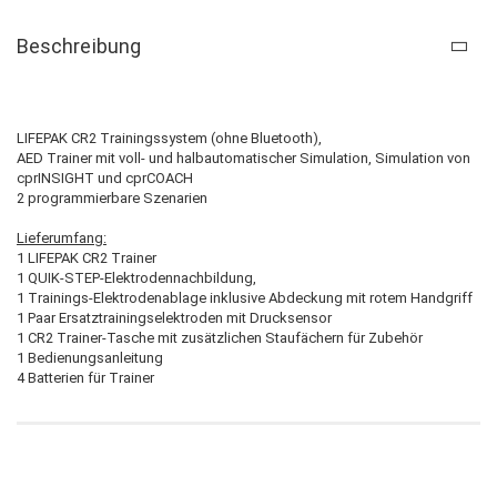
Beschreibung
LIFEPAK CR2 Trainingssystem (ohne Bluetooth),
AED Trainer mit voll- und halbautomatischer Simulation, Simulation von
cprINSIGHT und cprCOACH
2 programmierbare Szenarien
Lieferumfang:
1 LIFEPAK CR2 Trainer
1 QUIK-STEP-Elektrodennachbildung,
1 Trainings-Elektrodenablage inklusive Abdeckung mit rotem Handgriff
1 Paar Ersatztrainingselektroden mit Drucksensor
1 CR2 Trainer-Tasche mit zusätzlichen Staufächern für Zubehör
1 Bedienungsanleitung
4 Batterien für Trainer