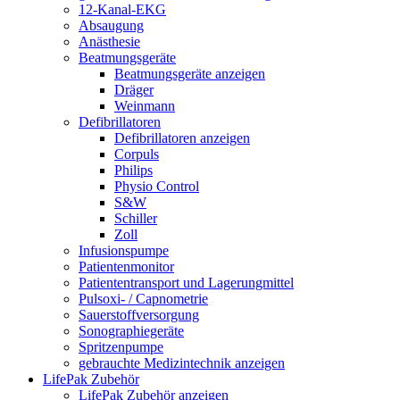
12-Kanal-EKG
Absaugung
Anästhesie
Beatmungsgeräte
Beatmungsgeräte anzeigen
Dräger
Weinmann
Defibrillatoren
Defibrillatoren anzeigen
Corpuls
Philips
Physio Control
S&W
Schiller
Zoll
Infusionspumpe
Patientenmonitor
Patiententransport und Lagerungmittel
Pulsoxi- / Capnometrie
Sauerstoffversorgung
Sonographiegeräte
Spritzenpumpe
gebrauchte Medizintechnik anzeigen
LifePak Zubehör
LifePak Zubehör anzeigen