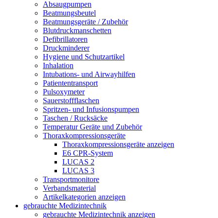
Absaugpumpen
Beatmungsbeutel
Beatmungsgeräte / Zubehör
Blutdruckmanschetten
Defibrillatoren
Druckminderer
Hygiene und Schutzartikel
Inhalation
Intubations- und Airwayhilfen
Patiententransport
Pulsoxymeter
Sauerstoffflaschen
Spritzen- und Infusionspumpen
Taschen / Rucksäcke
Temperatur Geräte und Zubehör
Thoraxkompressionsgeräte
Thoraxkompressionsgeräte anzeigen
E6 CPR-System
LUCAS 2
LUCAS 3
Transportmonitore
Verbandsmaterial
Artikelkategorien anzeigen
gebrauchte Medizintechnik
gebrauchte Medizintechnik anzeigen