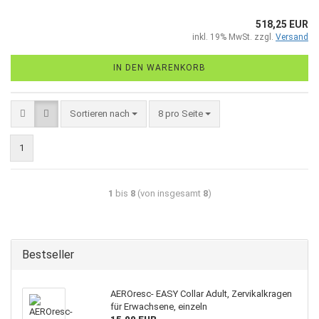
518,25 EUR
inkl. 19% MwSt. zzgl.
Versand
IN DEN WARENKORB
Sortieren nach
8 pro Seite
1
1
bis
8
(von insgesamt
8
)
Bestseller
AEROresc- EASY Collar Adult, Zervikalkragen
für Erwachsene, einzeln