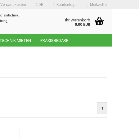
d Versandkosten
DE
Kundenlogin
Merkzettel
dizintechnik,
Ihr Warenkorb
ining,
0,00 EUR
TECHNIK MIETEN
PRAXISBEDARF
 erstellen
ort vergessen?
1