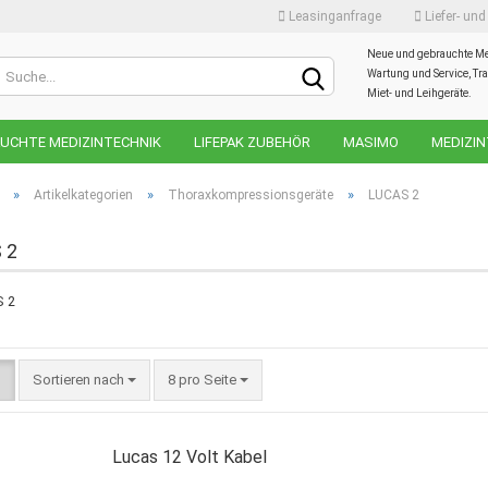
Leasinganfrage
Liefer- un
Neue und gebrauchte Me
Sprache auswählen
Wartung und Service, Tra
Miet- und Leihgeräte.
UCHTE MEDIZINTECHNIK
LIFEPAK ZUBEHÖR
MASIMO
MEDIZIN
Währung auswählen
GENCY
»
»
»
Artikelkategorien
Thoraxkompressionsgeräte
LUCAS 2
Lieferland
 2
Konto
Passw
Sortieren nach
8 pro Seite
Lucas 12 Volt Kabel