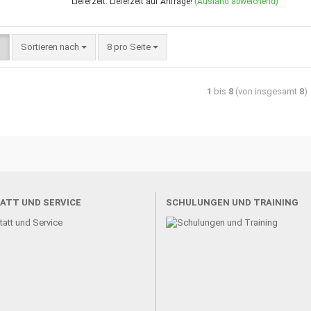
Lieferzeit: Lieferzeit auf Anfrage!
(Ausland abweichend)
Sortieren nach
8 pro Seite
1
bis
8
(von insgesamt
8
)
ATT UND SERVICE
SCHULUNGEN UND TRAINING