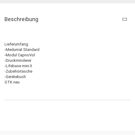
Beschreibung
Lieferumfang:
-Medumat Standard
-Modul CapnoVol
-Druckminderer
-Lifebase mini II
-Zubehörtasche
-Gerätebuch
STK neu