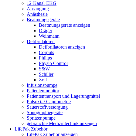
12-Kanal-EKG
Absaugung
Anästhesie
Beatmungsgeräte
Beatmungsgeräte anzeigen
Dräger
Weinmann
Defibrillatoren
Defibrillatoren anzeigen
Corpuls
Philips
Physio Control
S&W
Schiller
Zoll
Infusionspumpe
Patientenmonitor
Patiententransport und Lagerungmittel
Pulsoxi- / Capnometrie
Sauerstoffversorgung
Sonographiegeräte
Spritzenpumpe
gebrauchte Medizintechnik anzeigen
LifePak Zubehör
LifePak Zubehör anzeigen