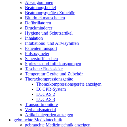
Absaugpumpen
Beatmungsbeutel
Beatmungsgeräte / Zubehör
Blutdruckmanschetten
Defibrillatoren
Druckminderer
Hygiene und Schutzartikel
Inhalation
Intubations- und Airwayhilfen
Patiententransport
Pulsoxymeter
Sauerstoffflaschen
Spritzen- und Infusionspumpen
Taschen / Rucksäcke
Temperatur Geräte und Zubehör
Thoraxkompressionsgeräte
Thoraxkompressionsgeräte anzeigen
E6 CPR-System
LUCAS 2
LUCAS 3
Transportmonitore
Verbandsmaterial
Artikelkategorien anzeigen
gebrauchte Medizintechnik
gebrauchte Medizintechnik anzeigen