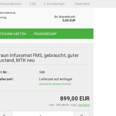
d Versandkosten
DE
Kundenlogin
Merkzettel
dizintechnik,
Ihr Warenkorb
ining,
0,00 EUR
TECHNIK MIETEN
PRAXISBEDARF
raun Infusomat FMS, gebraucht, guter
ustand, MTK neu
t.Nr.:
548
 erstellen
eferzeit:
Lieferzeit auf Anfrage!
ort vergessen?
(Ausland abweichend)
899,00 EUR
inkl. 19% MwSt. zzgl.
Versand