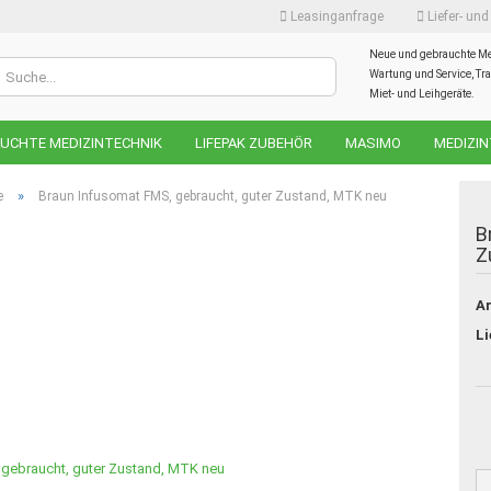
Leasinganfrage
Liefer- un
Neue und gebrauchte Me
Sprache auswählen
Wartung und Service, Tra
Miet- und Leihgeräte.
UCHTE MEDIZINTECHNIK
LIFEPAK ZUBEHÖR
MASIMO
MEDIZIN
Währung auswählen
GENCY
»
e
Braun Infusomat FMS, gebraucht, guter Zustand, MTK neu
B
Lieferland
Z
Ar
Konto
Li
Passw