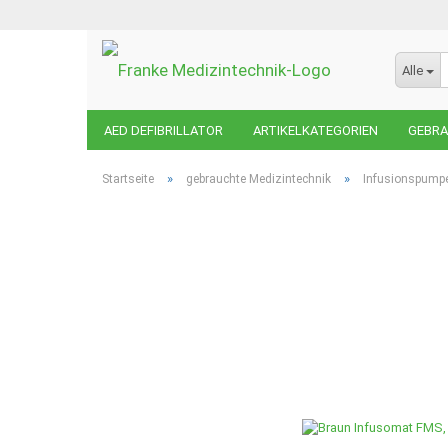
Alle
AED DEFIBRILLATOR
ARTIKELKATEGORIEN
GEBRA
STK/ MTK /REP WARTUNG/ BGVA3
WEINMANN EMER
»
»
Startseite
gebrauchte Medizintechnik
Infusionspump